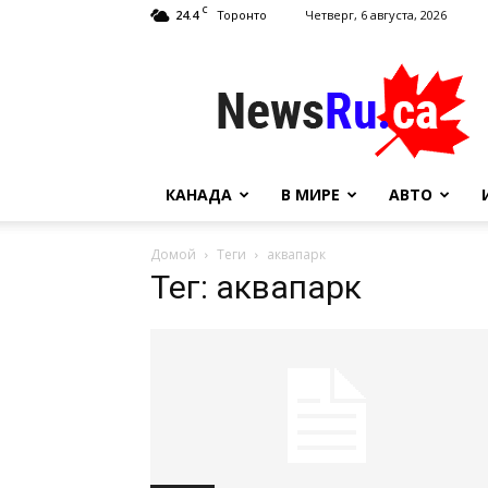
C
24.4
Четверг, 6 августа, 2026
Торонто
NewsRu.Ca
КАНАДА
В МИРЕ
АВТО
Домой
Теги
аквапарк
Тег: аквапарк