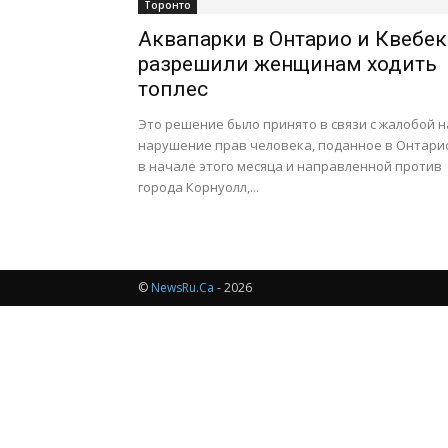
Торонто
Аквапарки в Онтарио и Квебек
разрешили женщинам ходить
топлес
Это решение было принято в связи с жалобой н
нарушение прав человека, поданное в Онтари
в начале этого месяца и направленной против
города Корнуолл,...
©
NewsRu.Ca
- 2026