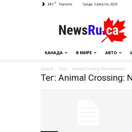
C
24.1
Среда, 5 августа, 2026
Торонто
NewsRu.Ca
КАНАДА
В МИРЕ
АВТО
Домой
Теги
Animal Crossing: New Horizons
Тег: Animal Crossing: 