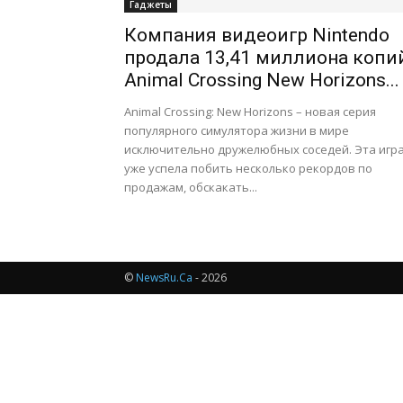
Гаджеты
Компания видеоигр Nintendo
продала 13,41 миллиона копи
Animal Crossing New Horizons...
Animal Crossing: New Horizons – новая серия
популярного симулятора жизни в мире
исключительно дружелюбных соседей. Эта игр
уже успела побить несколько рекордов по
продажам, обскакать...
©
NewsRu.Ca
- 2026