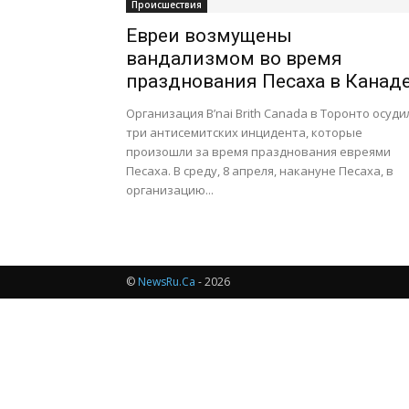
Происшествия
Евреи возмущены
вандализмом во время
празднования Песаха в Канад
Организация B’nai Brith Canada в Торонто осуди
три антисемитских инцидента, которые
произошли за время празднования евреями
Песаха. В среду, 8 апреля, накануне Песаха, в
организацию...
©
NewsRu.Ca
- 2026