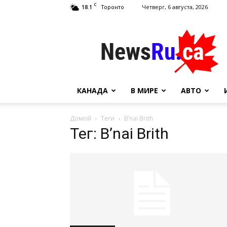
C
18.1
Четверг, 6 августа, 2026
Торонто
NewsRu.Ca
КАНАДА
В МИРЕ
АВТО
Домой
Теги
B’nai Brith
Тег: B’nai Brith