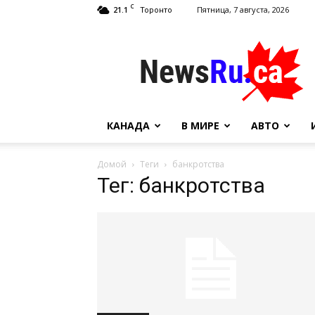
C
21.1
Пятница, 7 августа, 2026
Торонто
NewsRu.Ca
КАНАДА
В МИРЕ
АВТО
Домой
Теги
банкротства
Тег: банкротства