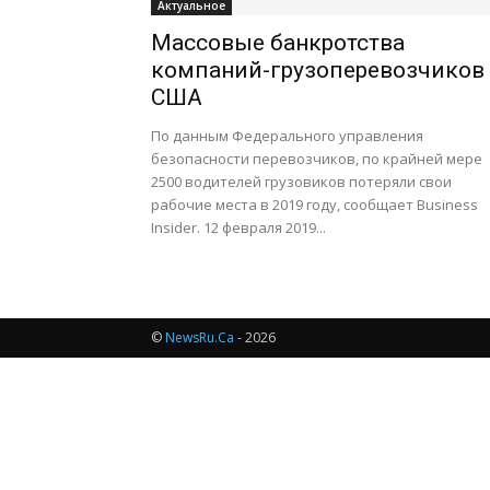
Актуальное
Массовые банкротства
компаний-грузоперевозчиков
США
По данным Федерального управления
безопасности перевозчиков, по крайней мере
2500 водителей грузовиков потеряли свои
рабочие места в 2019 году, сообщает Business
Insider. 12 февраля 2019...
©
NewsRu.Ca
- 2026