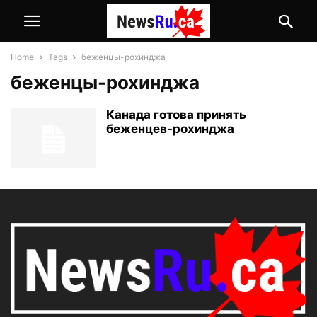
Home
Tags
беженцы-рохинджа
беженцы-рохинджа
Канада готова принять
беженцев-рохинджа