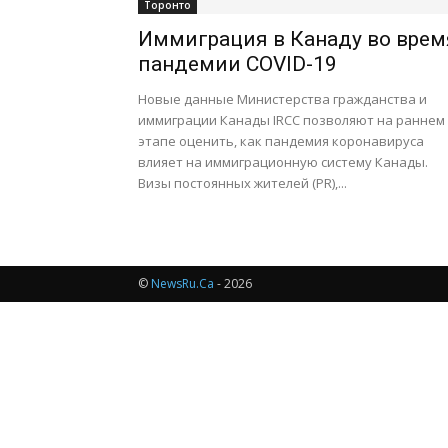
Торонто
Иммиграция в Канаду во врем
пандемии COVID-19
Новые данные Министерства гражданства и
иммиграции Канады IRCC позволяют на раннем
этапе оценить, как пандемия коронавируса
влияет на иммиграционную систему Канады.
Визы постоянных жителей (PR),...
©
NewsRu.Ca
- 2026