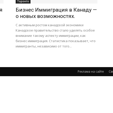
Торонто
я
Бизнес Иммиграция в Канаду —
о новых возможностях.
С активным ростом канадской экономики
Канадское правительство стало уделять особое
внимание такому аспекту иммиграции, как
бизнес иммиграция. Статистика показывает, что
иммигранты, независимо от того...
Реклама на сайте
Св