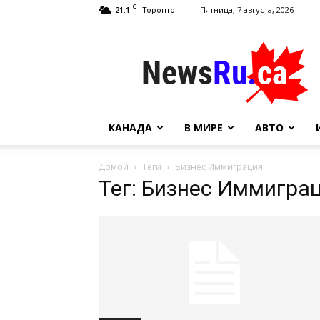
C
21.1
Пятница, 7 августа, 2026
Торонто
NewsRu.Ca
КАНАДА
В МИРЕ
АВТО
Домой
Теги
Бизнес Иммиграция
Тег: Бизнес Иммигра