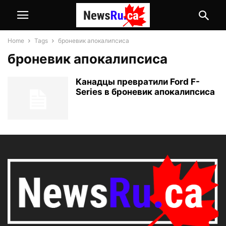
Home
Tags
броневик апокалипсиса
броневик апокалипсиса
Канадцы превратили Ford F-
Series в броневик апокалипсиса