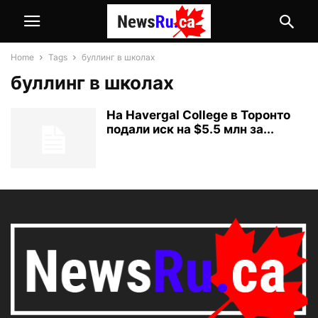
Home
Tags
буллинг в школах
буллинг в школах
На Havergal College в Торонто
подали иск на $5.5 млн за...