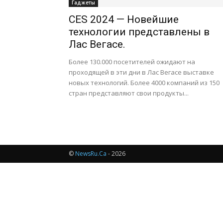
Гаджеты
CES 2024 — Новейшие
технологии представлены в
Лас Вегасе.
Более 130.000 посетителей ожидают на
проходящей в эти дни в Лас Вегасе выставке
новых технологий. Более 4000 компаний из 150
стран представляют свои продукты...
©
NewsRu.Ca
- 2026