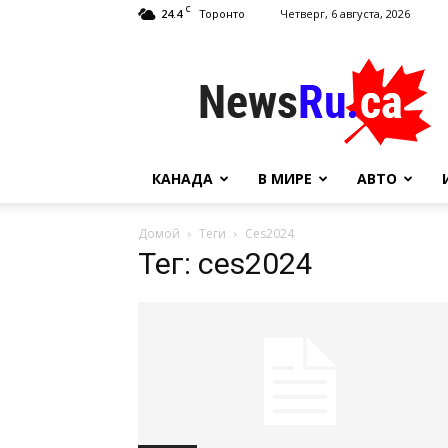
C
24.4
Четверг, 6 августа, 2026
Торонто
NewsRu.Ca
КАНАДА
В МИРЕ
АВТО
Домой
Теги
Ces2024
Тег: ces2024