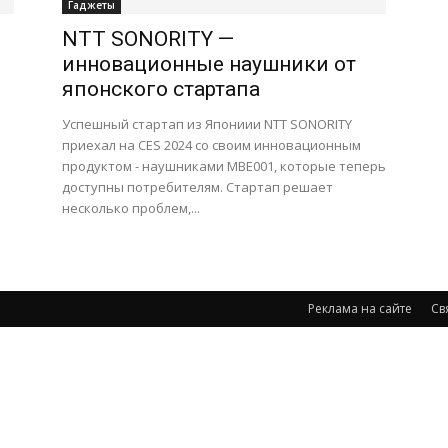
Гаджеты
NTT SONORITY —
инновационные наушники от
японского стартапа
Успешный стартап из Япониии NTT SONORITY
приехал на CES 2024 со своим инновационным
продуктом - наушниками MBE001, которые теперь
доступны потребителям. Стартап решает
несколько проблем,...
Реклама на сайте
Св