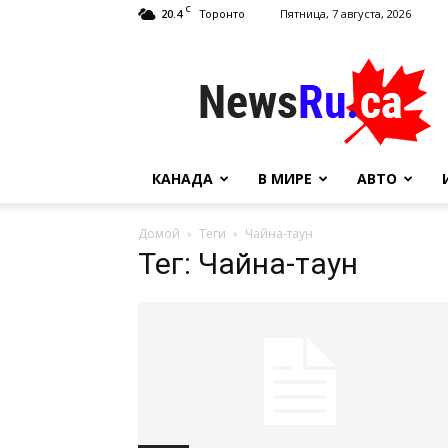
C
20.4
Пятница, 7 августа, 2026
Торонто
NewsRu.Ca
КАНАДА
В МИРЕ
АВТО
Домой
Теги
Чайна-таун
Тег: Чайна-таун