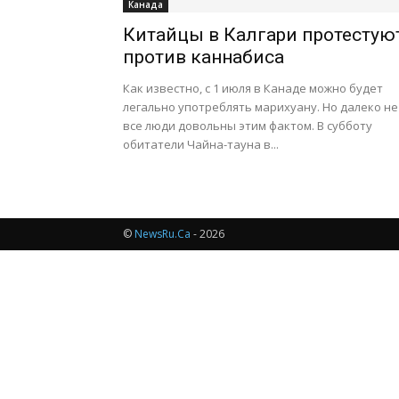
Канада
Китайцы в Калгари протестую
против каннабиса
Как известно, с 1 июля в Канаде можно будет
легально употреблять марихуану. Но далеко не
все люди довольны этим фактом. В субботу
обитатели Чайна-тауна в...
©
NewsRu.Ca
- 2026