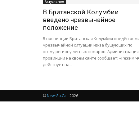
Актуальное
В Британской Колумбии
введено чрезвычайное
положение
В провинции Британская Колумбия введён реж
чрезвычайной ситуации из-за бушующих по
всему региону лесных пожаров. Администрация
провинции на своём сайте сообщает: «Режим Ч
действует на...
©
NewsRu.Ca
- 2026