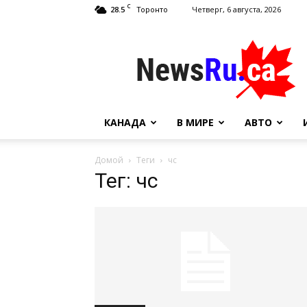
C
28.5
Четверг, 6 августа, 2026
Торонто
NewsRu.Ca
КАНАДА
В МИРЕ
АВТО
Домой
Теги
чс
Тег: чс