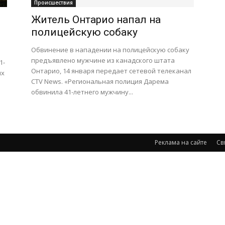
Происшествия
Житель Онтарио напал на
полицейскую собаку
Обвинение в нападении на полицейскую собаку
предъявлено мужчине из канадского штата
1-
Онтарио, 14 января передает сетевой телеканал
ых
CTV News. «Региональная полиция Дарема
обвинила 41-летнего мужчину...
Реклама на сайте
Св