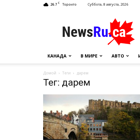
C
26.7
Суббота, 8 августа, 2026
Торонто
NewsRu.Ca
КАНАДА
В МИРЕ
АВТО
Домой
Теги
дарем
Тег: дарем