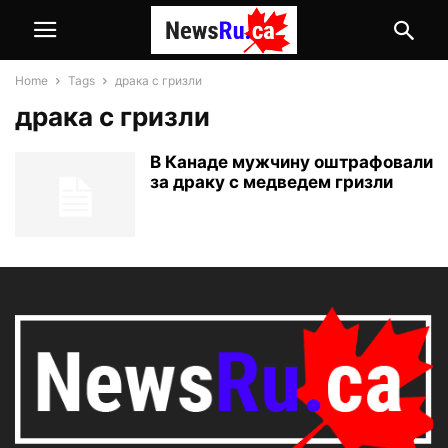
Home
Tags
драка с гризли
драка с гризли
В Канаде мужчину оштрафовали
за драку с медведем гризли