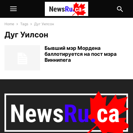
Home
Tags
Дуг Уилсон
Дуг Уилсон
Бывший мэр Мордена
баллотируется на пост мэра
Виннипега