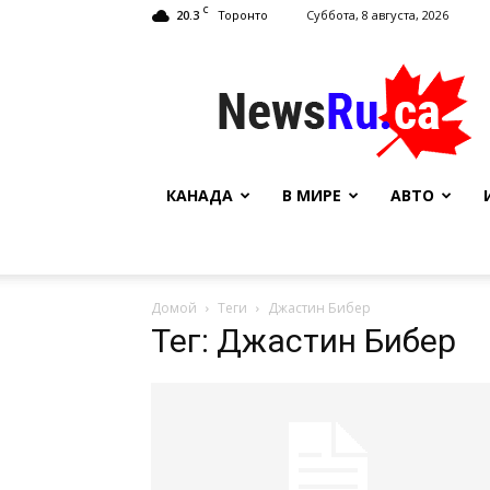
C
20.3
Суббота, 8 августа, 2026
Торонто
NewsRu.Ca
КАНАДА
В МИРЕ
АВТО
Домой
Теги
Джастин Бибер
Тег: Джастин Бибер