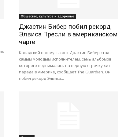
Общество, культура и здоровье
Джастин Бибер побил рекорд
Элвиса Пресли в американском
чарте
их
Канадский поп-музыкант Джастин Бибер стал
самым молодым исполнителем, семь альбомов
которого поднимались на первую строчку хит-
парада в Америке, сообщает The Guardian. Он
побил рекорд Элвиса...