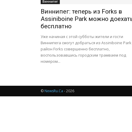
Виннипег
Виннипег: теперь из Forks в
Assiniboine Park можно доехат
бесплатно
Уже начиная с этой субботы жители и гости
Виннипега смогут добраться из Assiniboine Park
район Forks совершенно бесплатно,
воспользовавшись городским трамваем под
номером...
©
NewsRu.Ca
- 2026