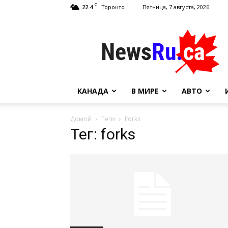
C
22.4
Пятница, 7 августа, 2026
Торонто
NewsRu.Ca
КАНАДА
В МИРЕ
АВТО
Домой
Теги
Forks
Тег: forks