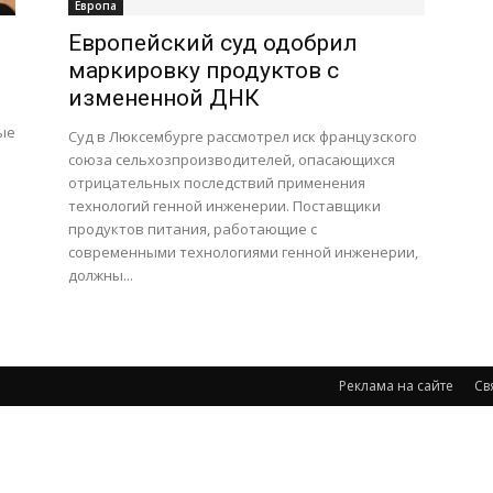
Европа
Европейский суд одобрил
маркировку продуктов с
измененной ДНК
ые
Суд в Люксембурге рассмотрел иск французского
союза сельхозпроизводителей, опасающихся
отрицательных последствий применения
технологий генной инженерии. Поставщики
продуктов питания, работающие с
современными технологиями генной инженерии,
должны...
Реклама на сайте
Св