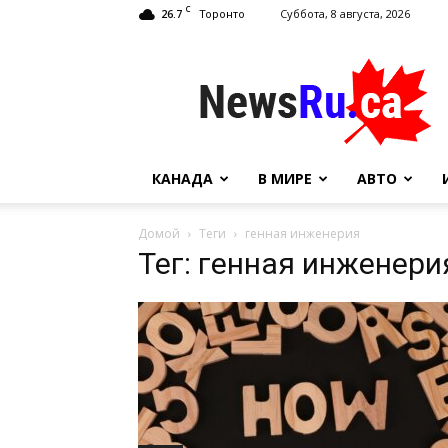
C
26.7
Суббота, 8 августа, 2026
Торонто
NewsRu.Ca
КАНАДА
В МИРЕ
АВТО
Домой
Теги
генная инженерия
Тег: генная инженери