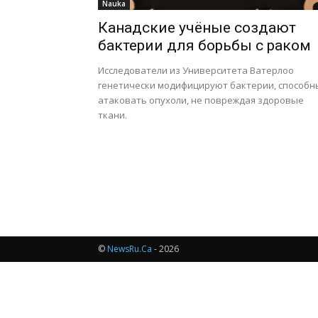
Nauka
Канадские учёные создают
бактерии для борьбы с раком
Исследователи из Университета Ватерлоо
генетически модифицируют бактерии, способн
атаковать опухоли, не повреждая здоровые
ткани.
©
NewsRu.Ca
- 2026