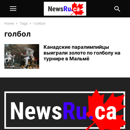
Home
Tags
голбол
голбол
Канадские паралимпийцы
выиграли золото по голболу на
турнире в Мальмё