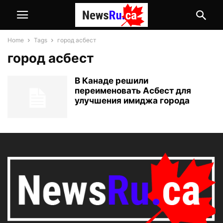
Home
Tags
город асбест
город асбест
В Канаде решили
переименовать Асбест для
улучшения имиджа города