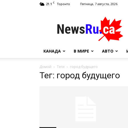
C
21.1
Пятница, 7 августа, 2026
Торонто
NewsRu.Ca
КАНАДА
В МИРЕ
АВТО
Домой
Теги
город будущего
Тег: город будущего