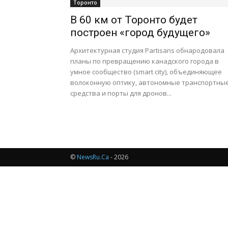
Торонто
В 60 км от Торонто будет
построен «город будущего»
Архитектурная студия Partisans обнародовала
планы по превращению канадского города в
умное сообщество (smart city), объединяющее
волоконную оптику, автономные транспортны
средства и порты для дронов...
©
NewsRu.Ca
- 2026