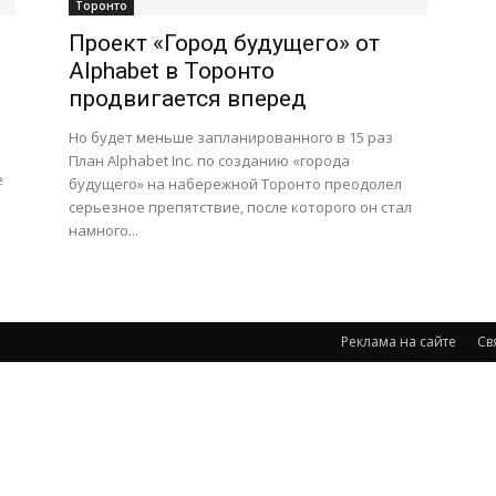
Торонто
Проект «Город будущего» от
Alphabet в Торонто
продвигается вперед
Но будет меньше запланированного в 15 раз
План Alphabet Inc. по созданию «города
е
будущего» на набережной Торонто преодолел
серьезное препятствие, после которого он стал
намного...
Реклама на сайте
Св