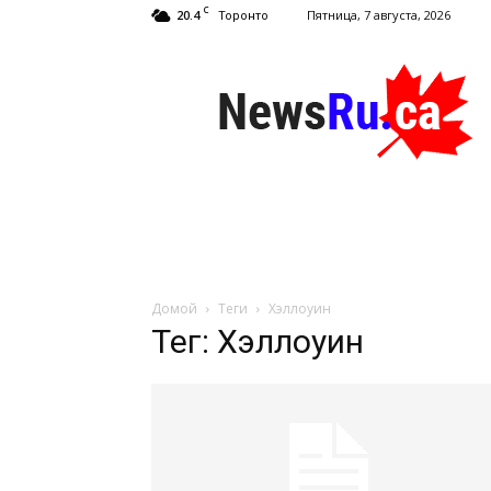
C
20.4
Пятница, 7 августа, 2026
Торонто
NewsRu.Ca
Домой
Теги
Хэллоуин
Тег: Хэллоуин