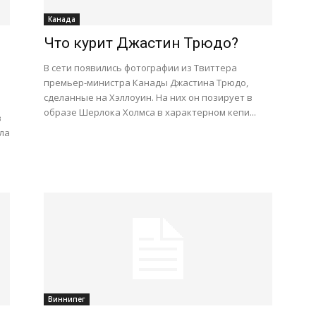
Канада
Что курит Джастин Трюдо?
В сети появились фотографии из Твиттера
премьер-министра Канады Джастина Трюдо,
сделанные на Хэллоуин. На них он позирует в
образе Шерлока Холмса в характерном кепи...
в
ла
Виннипег