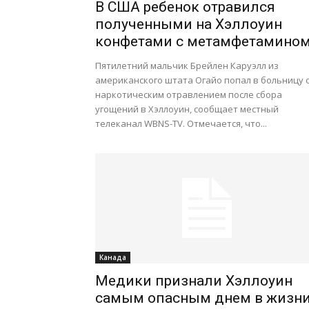
В США ребенок отравился
полученными на Хэллоуин
конфетами с метамфетамино
Пятилетний мальчик Брейлен Каруэлл из
американского штата Огайо попал в больницу 
наркотическим отравлением после сбора
угощений в Хэллоуин, сообщает местный
телеканал WBNS-TV. Отмечается, что...
Канада
Медики признали Хэллоуин
самым опасным днем в жизн