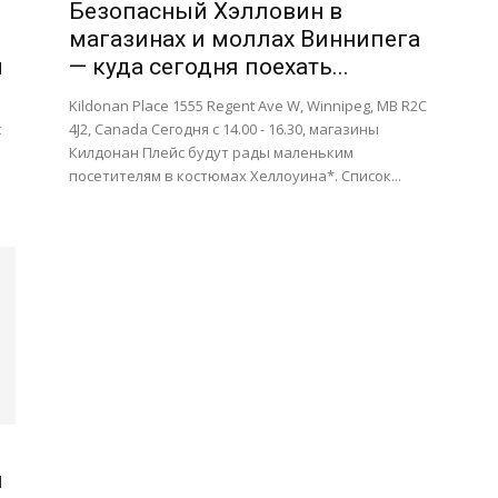
Безопасный Хэлловин в
магазинах и моллах Виннипега
м
— куда сегодня поехать...
Kildonan Place 1555 Regent Ave W, Winnipeg, MB R2C
с
4J2, Canada Сегодня с 14.00 - 16.30, магазины
Килдонан Плейс будут рады маленьким
посетителям в костюмах Хеллоуина*. Список...
и