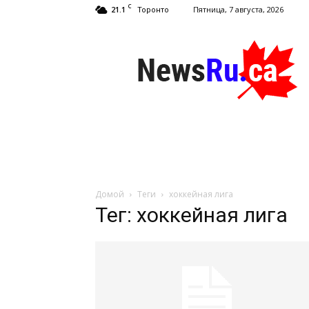
C
21.1
Пятница, 7 августа, 2026
Торонто
NewsRu.Ca
Домой
Теги
хоккейная лига
Тег: хоккейная лига