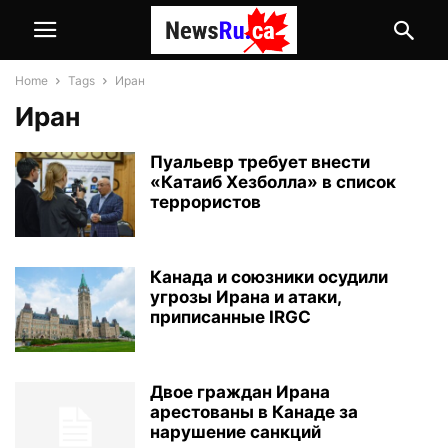
Home
Tags
Иран
Иран
Пуальевр требует внести
«Катаиб Хезболла» в список
террористов
Канада и союзники осудили
угрозы Ирана и атаки,
приписанные IRGC
Двое граждан Ирана
арестованы в Канаде за
нарушение санкций