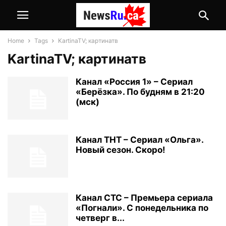
Home
Tags
KartinaTV; картинатв
KartinaTV; картинатв
Канал «Россия 1» – Сериал
«Берёзка». По будням в 21:20
(мск)
Канал ТНТ – Сериал «Ольга».
Новый сезон. Скоро!
Канал СТС – Премьера сериала
«Погнали». С понедельника по
четверг в...