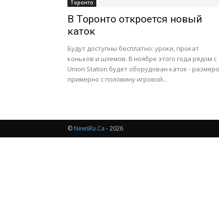
Торонто
В Торонто откроется новый
каток
Будут доступны бесплатно: уроки, прокат
коньков и шлемов. В ноябре этого года рядом с
Union Station будет оборудован каток - размер
примерно с половину игровой...
©
NewsRu.Ca
- 2026