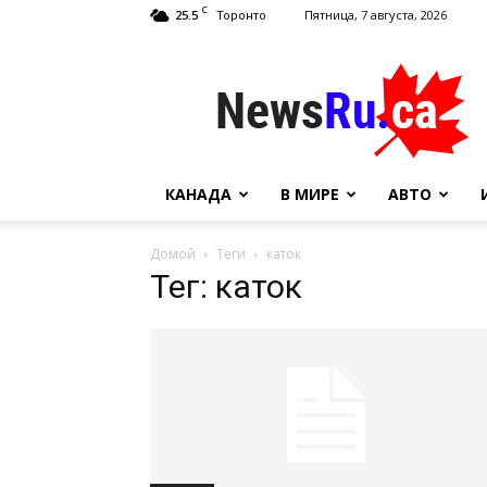
C
25.5
Пятница, 7 августа, 2026
Торонто
NewsRu.Ca
КАНАДА
В МИРЕ
АВТО
Домой
Теги
каток
Тег: каток