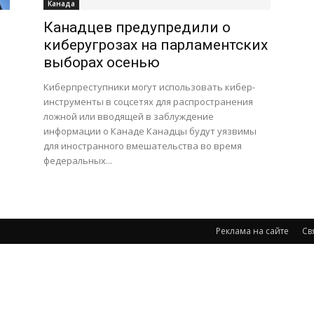
Канада
Канадцев предупредили о
киберугрозах на парламентских
выборах осенью
Киберпреступники могут использовать кибер-
инструменты в соцсетях для распространения
ложной или вводящей в заблуждение
информации о Канаде Канадцы будут уязвимы
для иностранного вмешательства во время
федеральных...
Реклама на сайте
Св