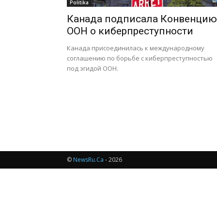
Politika
Канада подписала Конвенцию
ООН о киберпреступности
Канада присоединилась к международному
соглашению по борьбе с киберпреступностью
под эгидой ООН.
©
NewsRu.Ca
- 2026