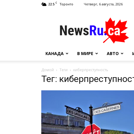
C
22.5
Четверг, 6 августа, 2026
Торонто
NewsRu.Ca
КАНАДА
В МИРЕ
АВТО
Домой
Теги
киберпреступность
Тег: киберпреступнос