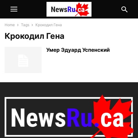
Home
Tags
Крокодил Гена
Крокодил Гена
Умер Эдуард Успенский