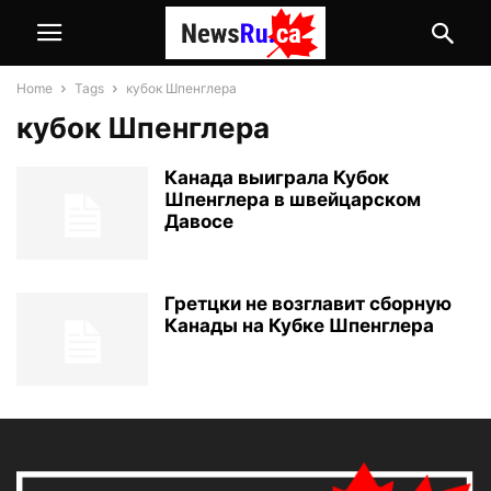
Home
Tags
кубок Шпенглера
кубок Шпенглера
Канада выиграла Кубок
Шпенглера в швейцарском
Давосе
Гретцки не возглавит сборную
Канады на Кубке Шпенглера