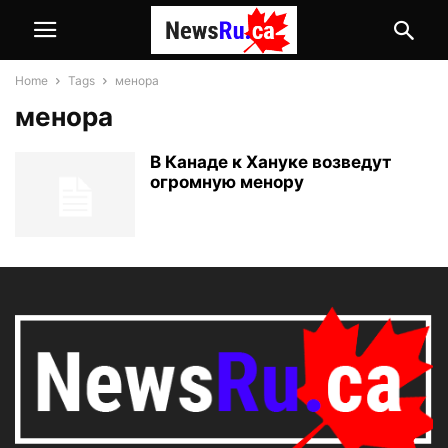
Home
Tags
менора
менора
В Канаде к Хануке возведут
огромную менору