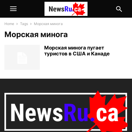
Home
Tags
Морская минога
Морская минога
Морская минога пугает
туристов в США и Канаде