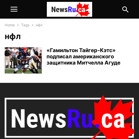
Home
Tags
нфл
нфл
«Гамильтон Тайгер-Кэтс»
подписал американского
защитника Митчелла Агуде