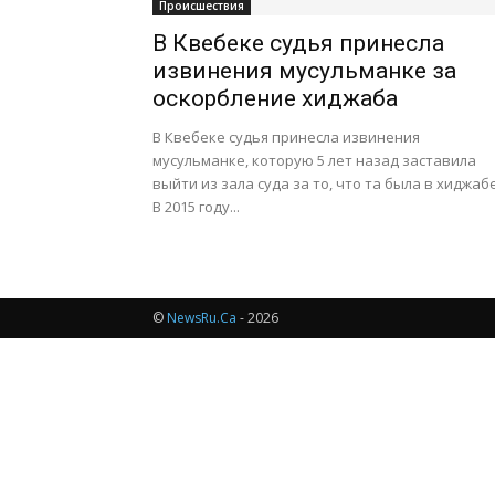
Происшествия
В Квебеке судья принесла
извинения мусульманке за
оскорбление хиджаба
В Квебеке судья принесла извинения
мусульманке, которую 5 лет назад заставила
выйти из зала суда за то, что та была в хиджабе
В 2015 году...
©
NewsRu.Ca
- 2026