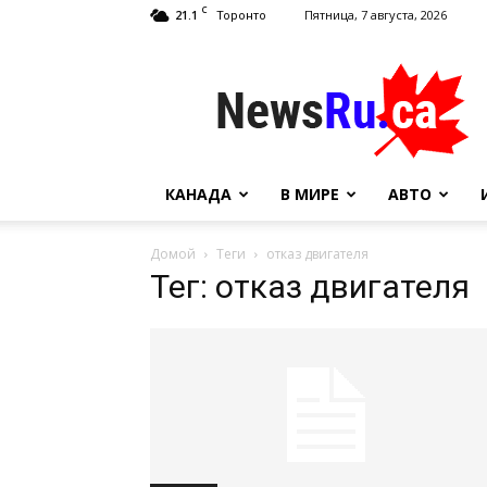
C
21.1
Пятница, 7 августа, 2026
Торонто
NewsRu.Ca
КАНАДА
В МИРЕ
АВТО
Домой
Теги
отказ двигателя
Тег: отказ двигателя