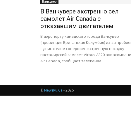
Ванкувер
В Ванкувере экстренно сел
самолет Air Canada с
отказавшим двигателем
В аэропорту канадского города Ванкувер
(провинция Британская Колумбия) из-за пробле
с двигателем совершил экстренную посадку
пассажирский самолет Airbus A320 авиакомпан
Air Canada, сообщает телеканал...
©
NewsRu.Ca
- 2026