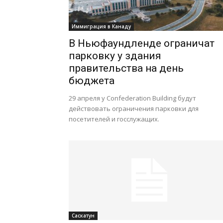
Иммиграция в Канаду
В Ньюфаундленде ограничат
парковку у здания
правительства на день
бюджета
29 апреля у Confederation Building будут
действовать ограничения парковки для
посетителей и госслужащих.
Саскатун