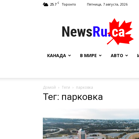
C
25.7
Пятница, 7 августа, 2026
Торонто
NewsRu.Ca
КАНАДА
В МИРЕ
АВТО
Домой
Теги
парковка
Тег: парковка