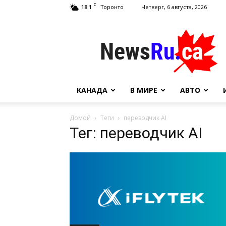
C
18.1
Четверг, 6 августа, 2026
Торонто
NewsRu.Ca
КАНАДА
В МИРЕ
АВТО
Домой
Теги
переводчик AI
Тег: переводчик AI