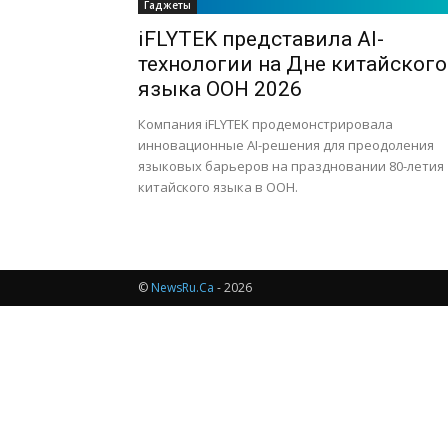
Гаджеты
iFLYTEK представила AI-
технологии на Дне китайского
языка ООН 2026
Компания iFLYTEK продемонстрировала
инновационные AI-решения для преодоления
языковых барьеров на праздновании 80-летия
китайского языка в ООН.
©
NewsRu.Ca
- 2026