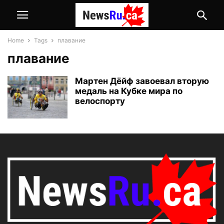
Home
Tags
плавание
плавание
Мартен Дёйф завоевал вторую
медаль на Кубке мира по
велоспорту