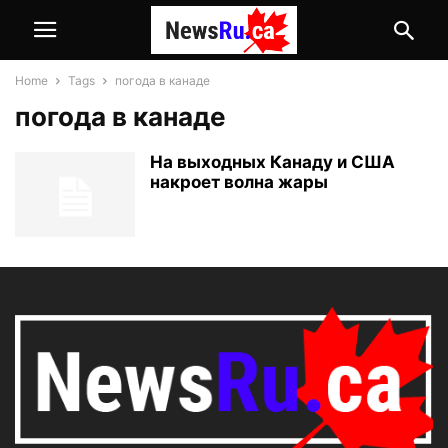
Home
Tags
погода в канаде
погода в канаде
На выходных Канаду и США
накроет волна жары