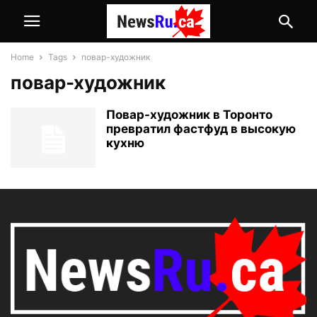
Home
Tags
повар-художник
повар-художник
Повар-художник в Торонто
превратил фастфуд в высокую
кухню