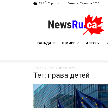
C
22.4
Пятница, 7 августа, 2026
Торонто
NewsRu.Ca
КАНАДА
В МИРЕ
АВТО
Домой
Теги
права детей
Тег: права детей