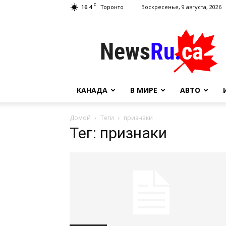
C
16.4
Воскресенье, 9 августа, 2026
Торонто
NewsRu.Ca
КАНАДА
В МИРЕ
АВТО
Домой
Теги
признаки
Тег: признаки