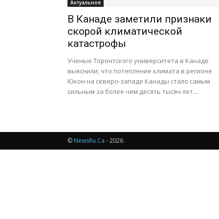
Актуальное
В Канаде заметили признаки
скорой климатической
катастрофы
Ученые Торонтского университета в Канаде
выяснили, что потепление климата в регионе
Юкон на северо-западе Канады стало самым
сильным за более чем десять тысяч лет....
©
NewsRu.Ca
- 2026