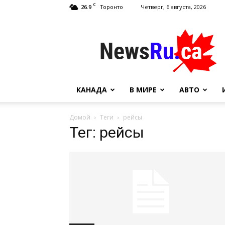
C
26.9
Четверг, 6 августа, 2026
Торонто
NewsRu.Ca
КАНАДА
В МИРЕ
АВТО
Домой
Теги
рейсы
Тег: рейсы