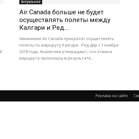
Актуальное
Air Canada больше не будет
осуществлять полеты между
Калгари и Ред...
Авиалинии Air Canada прекратит осуществлять
полеты по маршруту Калгари - Ред Дир с 1 ноября
й
2018 года. Аналитики утверждают, что отмена
маршрута произошла в результате...
Реклама на сайте
Св