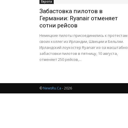
Европа
Забастовка пилотов в
Германии: Ryanair отменяет
сотни рейсов
Немецкие пилоты присоединились к протестам
своих коллег из Ирландии, Швеции и Бельгии.
Ирландский лоукостер Ryanair из-за масштабно
забастовки пилотов в пятницу, 10 августа,
отменяет 250 рейсов,...
©
NewsRu.Ca
- 2026