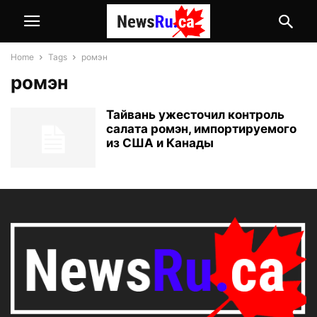
Home
Tags
ромэн
ромэн
Тайвань ужесточил контроль
салата ромэн, импортируемого
из США и Канады