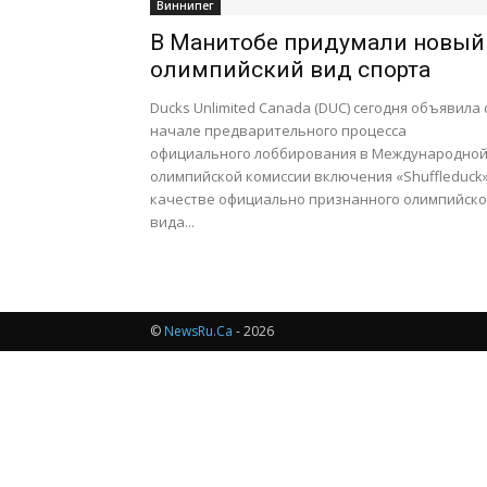
Виннипег
В Манитобе придумали новый
олимпийский вид спорта
Ducks Unlimited Canada (DUC) сегодня объявила 
начале предварительного процесса
официального лоббирования в Международно
олимпийской комиссии включения «Shuffleduck»
качестве официально признанного олимпийско
вида...
©
NewsRu.Ca
- 2026