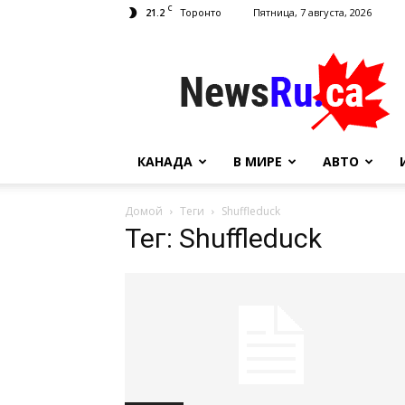
C
21.2
Пятница, 7 августа, 2026
Торонто
NewsRu.Ca
КАНАДА
В МИРЕ
АВТО
Домой
Теги
Shuffleduck
Тег: Shuffleduck