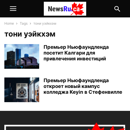
Home
Tags
тони уэйкхэм
тони уэйкхэм
Премьер Ньюфаундленда
посетит Калгари для
привлечения инвестиций
Премьер Ньюфаундленда
откроет новый кампус
колледжа Keyin в Стефенвилле