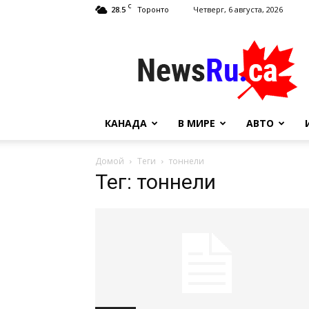
C
28.5
Четверг, 6 августа, 2026
Торонто
NewsRu.Ca
КАНАДА
В МИРЕ
АВТО
Домой
Теги
тоннели
Тег: тоннели