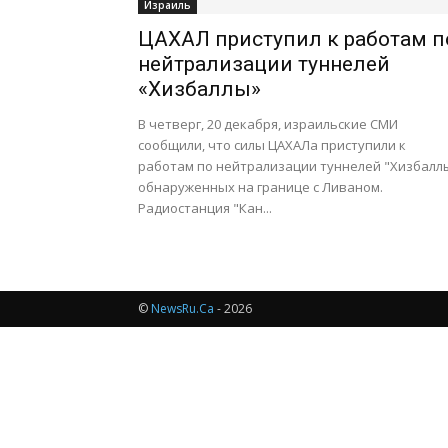
Израиль
ЦАХАЛ приступил к работам п
нейтрализации туннелей
«Хизбаллы»
В четверг, 20 декабря, израильские СМИ
сообщили, что силы ЦАХАЛа приступили к
работам по нейтрализации туннелей "Хизбаллы
обнаруженных на границе с Ливаном.
Радиостанция "Кан...
©
NewsRu.Ca
- 2026