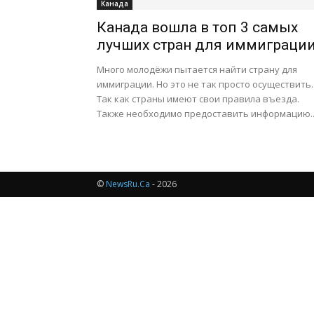
Канада
Канада вошла в топ 3 самых
лучших стран для иммиграци
Много молодёжи пытается найти страну для
иммиграции. Но это не так просто осуществить.
Так как страны имеют свои правила въезда.
Также необходимо предоставить информацию..
©
NewsRu.Ca
- 2026