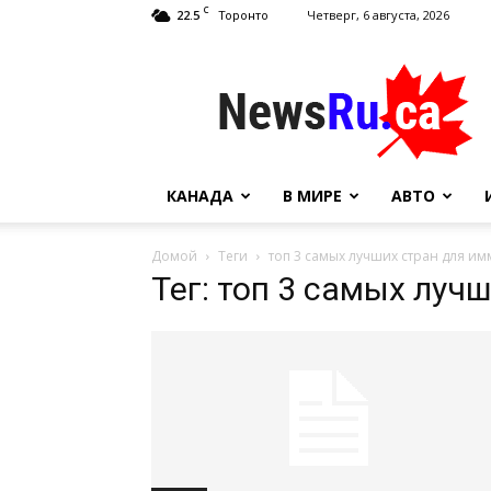
C
22.5
Четверг, 6 августа, 2026
Торонто
NewsRu.Ca
КАНАДА
В МИРЕ
АВТО
Домой
Теги
топ 3 самых лучших стран для и
Тег: топ 3 самых луч