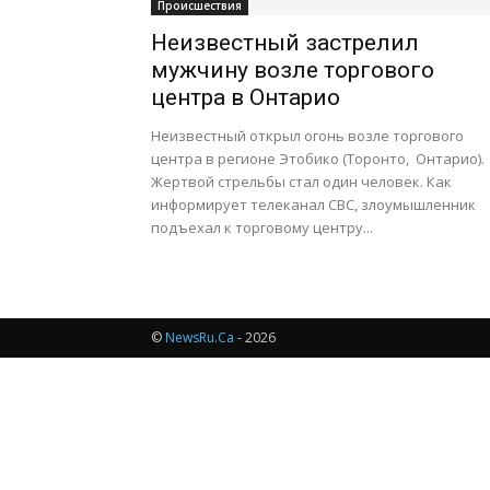
Происшествия
Неизвестный застрелил
мужчину возле торгового
центра в Онтарио
Неизвестный открыл огонь возле торгового
центра в регионе Этобико (Торонто, Онтарио).
Жертвой стрельбы стал один человек. Как
информирует телеканал CBC, злоумышленник
подъехал к торговому центру...
©
NewsRu.Ca
- 2026