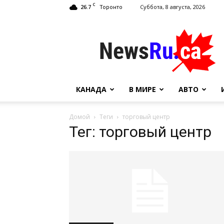
C
26.7
Суббота, 8 августа, 2026
Торонто
NewsRu.Ca
КАНАДА
В МИРЕ
АВТО
Домой
Теги
торговый центр
Тег: торговый центр