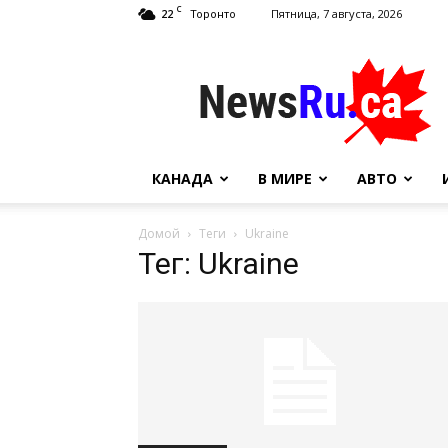
C
22
Пятница, 7 августа, 2026
Торонто
NewsRu.Ca
КАНАДА
В МИРЕ
АВТО
Домой
Теги
Ukraine
Тег: Ukraine