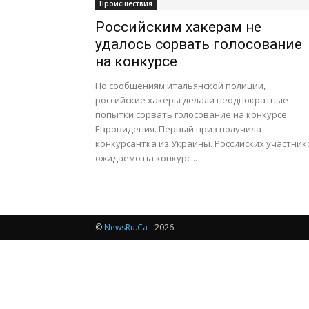
Происшествия
Российским хакерам не
удалось сорвать голосование
на конкурсе
По сообщениям итальянской полиции,
российские хакеры делали неоднократные
попытки сорвать голосование на конкурсе
Евровидения. Первый приз получила
конкурсантка из Украины. Российских участник
ожидаемо на конкурс...
©
NewsRu.Ca
- 2026