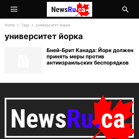
Home
Tags
университет йорка
университет йорка
Бней-Брит Канада: Йорк должен
принять меры против
антиизраильских беспорядков