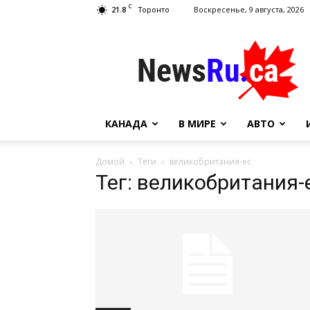
C
21.8
Воскресенье, 9 августа, 2026
Торонто
NewsRu.Ca
КАНАДА
В МИРЕ
АВТО
Домой
Теги
великобритания-ес
Тег: великобритания-