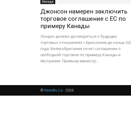
Канада
Джонсон намерен заключить
торговое соглашение с ЕС по
примеру Канады
Лондон должен договориться о будущих
торговых отношениях с Брюсселем до конца 20
года. Великобритания хочет соглашение о
свободной торговле по примеру Канады и
Австралии. Премьер-министр...
©
NewsRu.Ca
- 2026